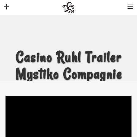
HOME
SHOWS
GALERIES
Casino Ruhl Trailer
DATES
Mystiko Compagnie
ARTISTS
A PROPOS
CORPS ET DANSE
NEWS
CONTACT
LANGUE