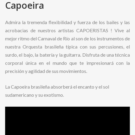
Capoeira
Admira la tremenda flexibilidad y fuerza de los bailes y las
acrobacias de nuestros artistas CAPOERISTAS ! Vive al
mejor ritmo del Carnaval de Río al son de los instrumentos de
nuestra Orquesta brasileña típica con sus percusiones, el
surdo, el bajo, la batería y la guitarra. Disfruta de una técnica
corporal única en el mundo que te impresionará con la
precisión y agilidad de sus movimientos.
La Capoeira brasileña absorberá el encanto y el sol
sudamericano y su exotismo.