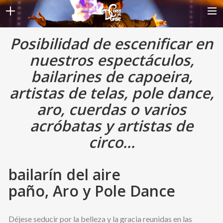
Posibilidad de escenificar en
INICIO
ATRACCIONES
nuestros espectáculos,
ESPECTÁCULOS
bailarines de capoeira,
GALERIES
artistas de telas, pole dance,
AGENDA
aro, cuerdas o varios
ARTISTAS
acróbatas y artistas de
A PROPOS
circo...
ACTUALIDADES
CONTACTO
bailarín del aire
LANGUE
paño, Aro y Pole Dance
Déjese seducir por la belleza y la gracia reunidas en las