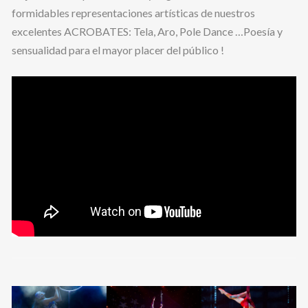
formidables representaciones artísticas de nuestros
excelentes ACROBATES: Tela, Aro, Pole Dance …Poesía y
sensualidad para el mayor placer del público !