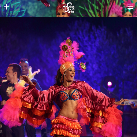
ACCUEIL
TROPICALIA
SPECTACLES
GALERIES
DATES
ARTISTES
A PROPOS
ACTUALITÉS
CONTACT
LANGUE