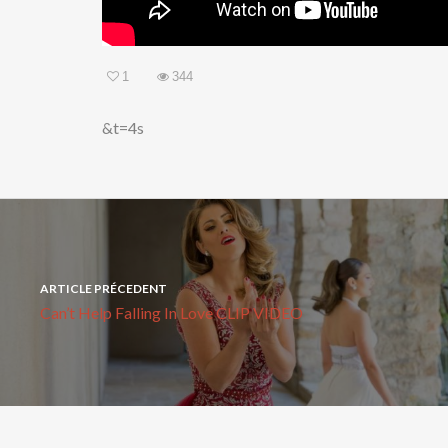
1
344
&t=4s
ARTICLE PRÉCEDENT
Can’t Help Falling In Love CLIP VIDEO